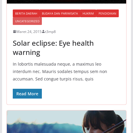
BERITA DAERAH
BUDAYA DAN PARIWISATA
HUKRIM
PENDIDIKAN
UNCATEGORIZED
Maret 24, 2015
t3mp8
Solar eclipse: Eye health
warning
In lobortis malesuada neque, a maximus leo
interdum nec. Mauris sodales tempus sem non
accumsan. Sed congue turpis risus, quis
Read More