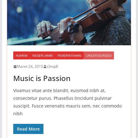
HUKRIM
NEGERI JAMBI
PEMERINTAHAN
UNCATEGORIZED
Maret 24, 2015
t3mp8
Music is Passion
Vivamus vitae ante blandit, euismod nibh at,
consectetur purus. Phasellus tincidunt pulvinar
suscipit. Fusce venenatis mauris sem, nec commodo
nibh
Read More