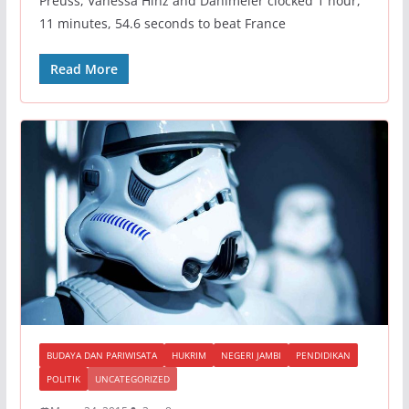
Preuss, Vanessa Hinz and Dahlmeier clocked 1 hour,
11 minutes, 54.6 seconds to beat France
Read More
BUDAYA DAN PARIWISATA
HUKRIM
NEGERI JAMBI
PENDIDIKAN
POLITIK
UNCATEGORIZED